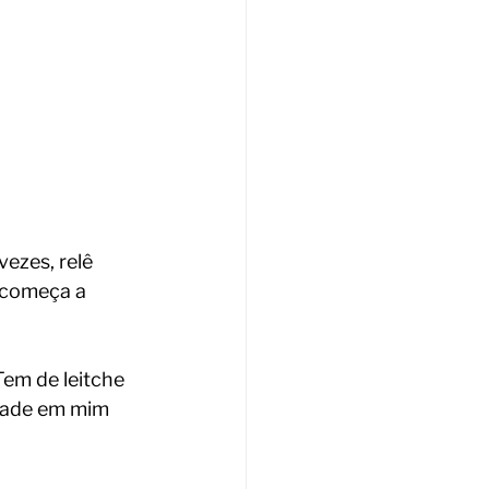
ezes, relê 
recomeça a 
em de leitche 
dade em mim 