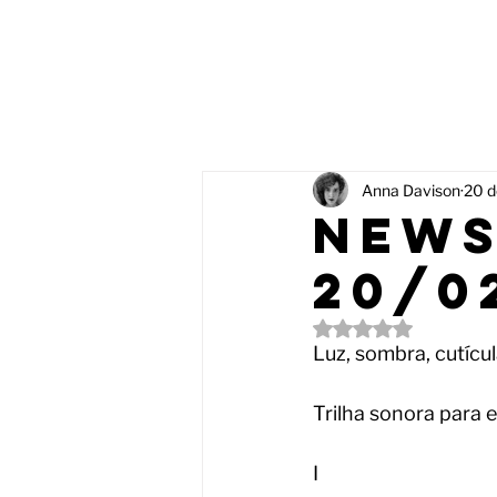
Anna Davison
20 d
News
20/0
Avaliado com NaN d
Luz, sombra, cutícul
Trilha sonora para e
I