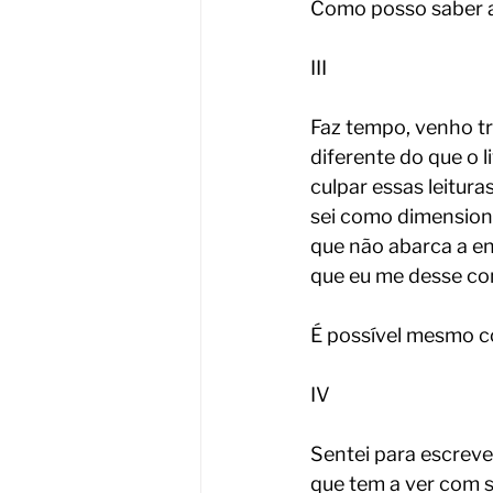
Como posso saber a
III
Faz tempo, venho t
diferente do que o l
culpar essas leitur
sei como dimensiona
que não abarca a en
que eu me desse con
É possível mesmo 
IV
Sentei para escreve
que tem a ver com s