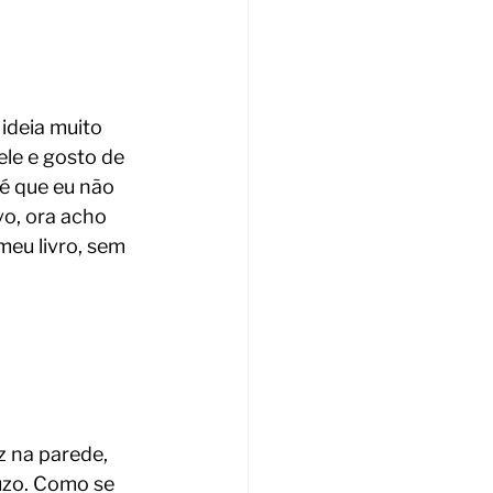
deia muito 
ele e gosto de 
é que eu não 
vo, ora acho 
eu livro, sem 
z na parede, 
uzo. Como se 