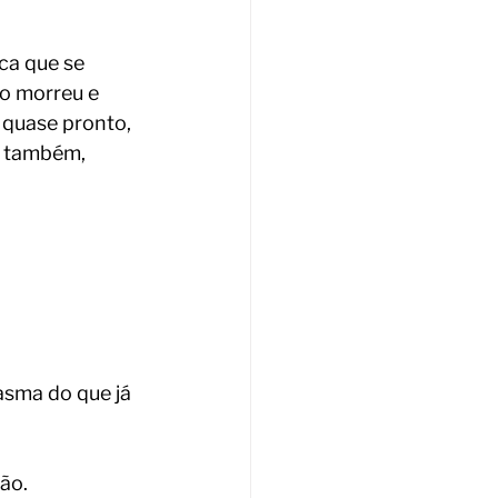
ca que se 
o morreu e 
 quase pronto, 
o também,
asma do que já 
ão.