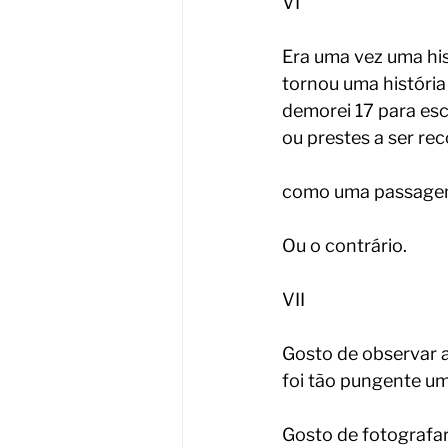
VI
Era uma vez uma his
tornou uma história
demorei 17 para escr
ou prestes a ser re
como uma passagem
Ou o contrário.
VII
Gosto de observar a
foi tão pungente um
Gosto de fotografa