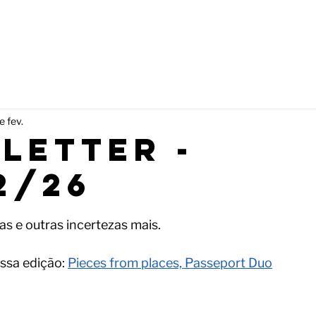
e fev.
letter -
2/26
e 5 estrelas.
as e outras incertezas mais.
ssa edição: 
Pieces from places, Passeport Duo