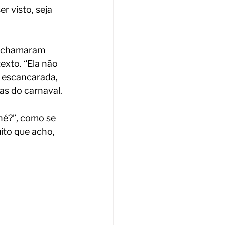
r visto, seja 
e chamaram 
xto. “Ela não 
 escancarada, 
as do carnaval.
é?”, como se 
ito que acho, 