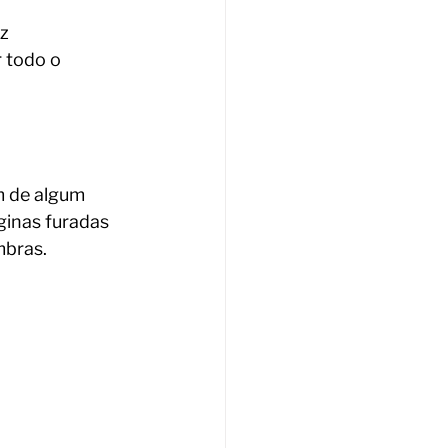
z 
 todo o 
m de algum 
inas furadas 
bras. 