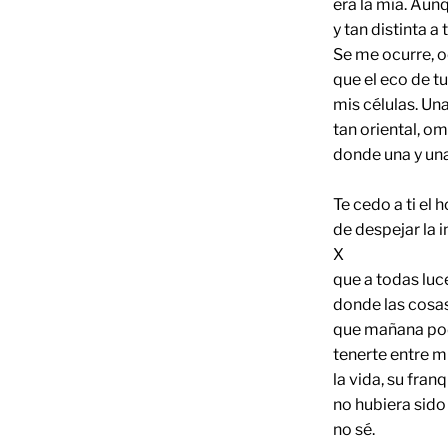
era la mía. Aun
y tan distinta a
Se me ocurre, 
que el eco de t
mis células. Un
tan oriental, om
donde una y un
Te cedo a ti el 
de despejar la i
X
que a todas lu
donde las cosas
que mañana pod
tenerte entre m
la vida, su fran
no hubiera sido
no sé.