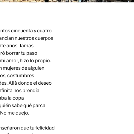
entos cincuenta y cuatro
tancian nuestros cuerpos
nte años. Jamás
gró borrar tu paso
mi amor, hizo lo propio.
n mujeres de alguien
tos, costumbres
es. Allá donde el deseo
nfinita nos prendía
naba la copa
quién sabe qué parca
No me quejo.
señaron que tu felicidad