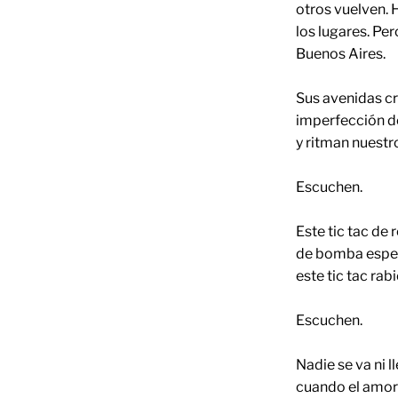
otros vuelven. 
los lugares. Pe
Buenos Aires.
Sus avenidas c
imperfección de
y ritman nuestr
Escuchen.
Este tic tac de 
de bomba espe
este tic tac rab
Escuchen.
Nadie se va ni l
cuando el amor