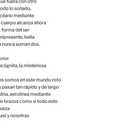
que fuera con otro
 todo lo soñado.
océano mediante
u cuerpo alcanza ahora
a forma del ser
nipresente, bella
a nunca suman dos.
honor
ncógnita, la misteriosa
ces somos en este mundo roto
 pasan tan rápido y de largo
ría, aerolínea mediante
is brazos como si todo esto
queza
 así y nosotras