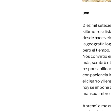
una
Diez mil seteci
kilómetros dis
desde hace vei
la geografía lo
pero el tiempo, 
Nos convirtió e
más, sembró ri
responsabilidad
con paciencia i
el cigarro y lle
hoy se impone 
mansedumbre. 
Aprendí o me en