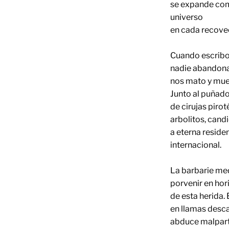
se expande com
universo
en cada recovec
Cuando escrib
nadie abandona
nos mato y muer
Junto al puñado
de cirujas piro
arbolitos, cand
a eterna reside
internacional.
La barbarie med
porvenir en hor
de esta herida. 
en llamas descar
abduce malpart