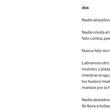
dos
Nadie abandona
Nadie olvida el
feliz contra, pes
Nunca feliz sin
Labramos otro 
molotov y plata
mientras el agu
los huesos insa
mansos por la 
Nadie abandona
Se lleva a toda