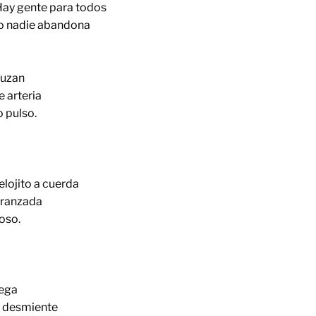
Hay gente para todos
ro nadie abandona
ruzan
 arteria
o pulso.
relojito a cuerda
ranzada
ioso.
lega
 desmiente