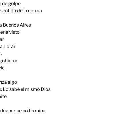
ce de golpe
 sentido de la norma.
a Buenos Aires
rla visto
ar
, llorar
s
sgobierno
le.
nza algo
s. Lo sabe el mismo Dios
ite.
 lugar que no termina