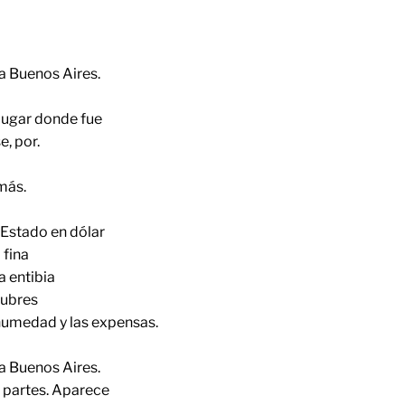
 Buenos Aires.
 lugar donde fue
e, por.
 más.
Estado en dólar
 fina
a entibia
lubres
humedad y las expensas.
 Buenos Aires.
s partes. Aparece