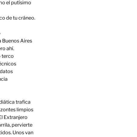
o el putísimo
o de tu cráneo.
o
 Buenos Aires
o ahí.
 terco
técnicos
idatos
ncia
iática trafica
izontes limpios
El Extranjero
rila, pervierte
idos. Unos van