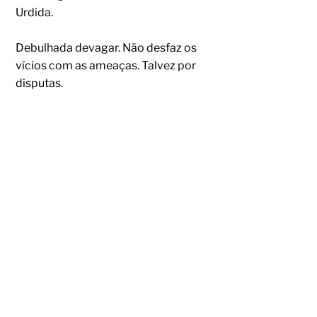
Urdida.
Debulhada devagar. Não desfaz os
vícios com as ameaças. Talvez por
disputas.
Tão pouco evoca arrependimentos e
mea-culpa. Senta ao teu lado com a
foice sem que deis conta...Tange os
pensamentos como cabras
desesperadas.
Leva-me como a dor neste abraço. À
margem e ainda assim escrevo.
Traço a dor na carne com o carvão
sob a palidez do corpo que se impõe
como um risco percorrido de cima
abaixo como o clarão do inacessível
desejo.