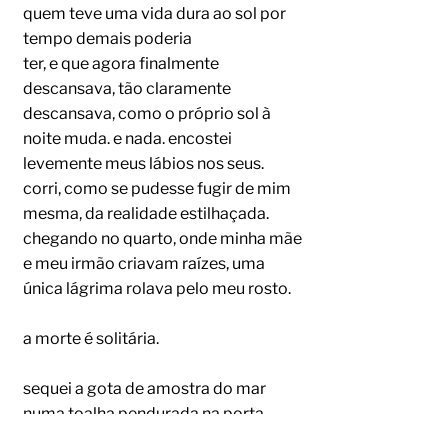
quem teve uma vida dura ao sol por
tempo demais poderia
ter, e que agora finalmente
descansava, tão claramente
descansava, como o próprio sol à
noite muda. e nada. encostei
levemente meus lábios nos seus.
corri, como se pudesse fugir de mim
mesma, da realidade estilhaçada.
chegando no quarto, onde minha mãe
e meu irmão criavam raízes, uma
única lágrima rolava pelo meu rosto.
a morte é solitária.
sequei a gota de amostra do mar
numa toalha pendurada na porta,
sequei o mais rápido que